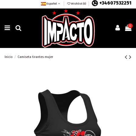
+34607532251
Español
Wishlist (
0
)
0
Inicio
Camiseta tirantes mujer